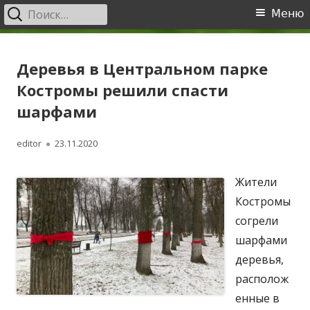
Найти:
Основное
Меню
меню
Перейти
Зеленая Кострома
Экологические новости Костромы и Костромской области
к
Деревья в Центральном парке
содержимому
Костромы решили спасти
шарфами
Автор
Опубликовано
editor
23.11.2020
Жители
Костромы
согрели
шарфами
деревья,
располож
енные в