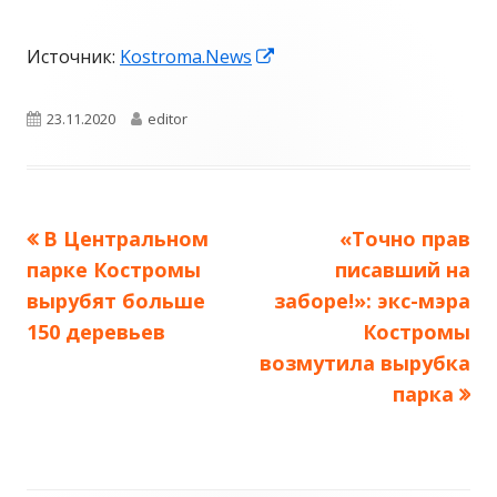
Открывается
Источник:
Kostroma.News
в
новом
Опубликовано
Автор
23.11.2020
editor
окне
Предыдущая
Следующая
В Центральном
«Точно прав
Навигация
запись:
запись:
парке Костромы
писавший на
по
вырубят больше
заборе!»: экс-мэра
150 деревьев
Костромы
записям
возмутила вырубка
парка