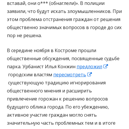
вставай, они о*** (обнаглели)». В полиции
заявили, что будут искать злоумышленников. При
этом проблема отстранения граждан от решения
общественно значимых вопросов в городе до сих
пор не решена.
В середине ноября в Костроме прошли
общественные обсуждения, посвященные судьбе
парка. Урбанист Илья Конжин
предложил
Открывается
городским властям
пересмотреть
в
Открывается
существующую традицию игнорирования
новом
в
общественного мнения и расширить
окне
новом
привлечение горожан к решению вопросов
окне
будущего облика города. По его убеждению,
активное участие граждан могло снять
значительную часть проблемных тем и в итоге